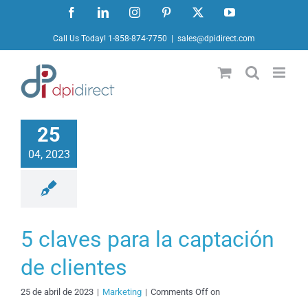
Ir
Facebook
LinkedIn
Instagram
Pinterest
X
YouTube
al
Call Us Today! 1-858-874-7750
|
sales@dpidirect.com
contenido
25
04, 2023
5 claves para la captación
de clientes
5
25 de abril de 2023
|
Marketing
|
Comments Off on
claves